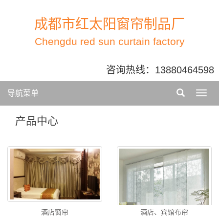
成都市红太阳窗帘制品厂
Chengdu red sun curtain factory
咨询热线：
13880464598
导航菜单
产品中心
酒店窗帘
酒店、宾馆布帘