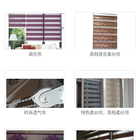
调光帘
高档提花柔纱帘
时尚透气帘
特色柔纱帘，高档柔纱帘