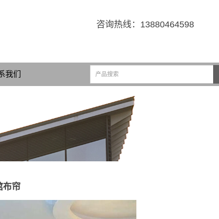
咨询热线：
13880464598
系我们
馆布帘