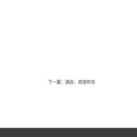
下一篇：
酒店、宾馆布帘