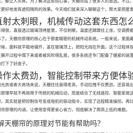
光，都让人头疼。为了解决这些烦心事，天棚帘成了很多人的首选。不过
它更好地发挥遮阳隔热的效果。今天咱们就来深入聊聊这个，帮大家把屋
直射太刺眼，机械传动这套东西怎
毒得很，直接透过玻璃顶烤屋里，不仅刺眼，温度还蹭蹭往上涨，空调费
事了。天棚帘原理的核心在于那套精密的机械传动系统。一般来说，里面
时候，面料就平稳地铺开，盖在玻璃顶上，把阳光挡在外面。这个过程体
在展开过程中塌下来或者被风吹得乱晃，很多系统还专门配备了绷紧的装
构打下了好底子。
操作太费劲，智能控制带来方便体
阳光房或者大商场来说，天棚往往装得老高，手动拉拽不仅费劲，还容易
帘原理早就不再局限于传统的机械拉动，而是结合了无线遥控、智能家居这
理，其实就是把控制信号变成电机的驱动指令，实现了远程精准操控。再
棚帘原理的内涵，让使用变得更省心省力，彻底解决了爬高上低的难题。
解天棚帘的原理对节能有帮助吗？