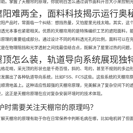
帮助。掌握了天棚帘的原理，你就明白怎么通过调节面料开合大小来控制
遮阳难两全，面料科技揭示运行奥
遮阳产品时，常面临一个纠结：想挡热量，又怕屋里光线太暗。其实，这
的透光本事也紧密相关。优质的天棚帘用的是特殊编织工艺的遮阳面料，
帘原理的重要组成部分。通过设计不同的布料透光孔的比例，面料可以在
就是在物理阻挡和光学透射之间找最佳结合点，既解决了屋里过热的问题
屋顶怎么装，轨道导向系统展现独
风格花哨，采光顶的形状也是千奇百怪，斜的、弯的，甚至不规则的多边
里发展出了各种轨道导向系统，比如FSS、FCS这些。这些系统的天棚
能顺滑地盖上。这种适应性超强的天棚帘原理，完美解决了复杂空间下的
整，这正是天棚帘原理在应对复杂安装环境时的技术体现。
护时需要关注天棚帘的原理吗？
了解天棚帘的原理有助于你在日常保养中判断毛病在哪，比如电机转了但