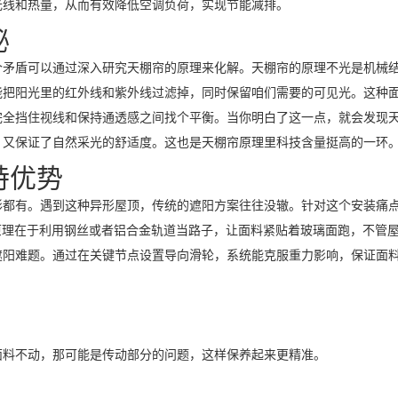
光线和热量，从而有效降低空调负荷，实现节能减排。
秘
个矛盾可以通过深入研究天棚帘的原理来化解。天棚帘的原理不光是机械
能把阳光里的红外线和紫外线过滤掉，同时保留咱们需要的可见光。这种
完全挡住视线和保持通透感之间找个平衡。当你明白了这一点，就会发现
，又保证了自然采光的舒适度。这也是天棚帘原理里科技含量挺高的一环
特优势
形都有。遇到这种异形屋顶，传统的遮阳方案往往没辙。针对这个安装痛
帘原理在于利用钢丝或者铝合金轨道当路子，让面料紧贴着玻璃面跑，不管
遮阳难题。通过在关键节点设置导向滑轮，系统能克服重力影响，保证面
面料不动，那可能是传动部分的问题，这样保养起来更精准。