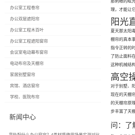
那刺眼的眩
办公室工程卷帘
理，才能让
办公双层遮阳帘
阳光
办公室工程木百叶
夏天那太阳
棚帘的真本
办公室工程遮阳窗帘
指令正转的
会议室电动幕布窗帘
了防止面料
电动布帘及天棚帘
这种机械结
高空
家居别墅窗帘
宾馆、酒店窗帘
对于别墅、
现在的天棚
学校、医院布帘
的天棚帘原
步丰富了天
新闻中心
问：了
弯轨配什么办公窗帘？4类材质使用场景实测对比