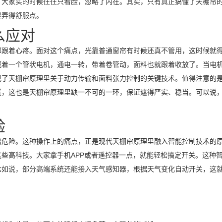
，大家买的时候往往只看脸，忽略了内在。其实，只有真正搞懂了天棚帘
里弄得舒服点。
么应对
都跟着心疼。面对这个痛点，光靠普通窗帘有时候还真不管用，这时候就
藏着一个管状电机，通电一转，带着卷管动，面料也就跟着收放了。当电
现了天棚帘原理里关于动力传输和面料张力控制的关键技术。值得注意的
置，这也是天棚帘原理里缺一不可的一环，保证遮得严实、稳当。可以说
验
出危险。这种操作上的痛点，正是现代天棚帘原理里融入智能控制技术的
些高科技。大家拿手机APP或者遥控器一点，就能轻松搞定开关。这种
比如说，部分高端系统还能接入天气感知器，根据天气变化自动开关，这