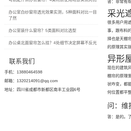
答：非常有
采光
办公室白纱窗帘透光效果实测，5种面料对比一目
了然
很多用户用
办公室装什么窗帘？5类面料对比选型
事，跟布料
择也是天棚
办公桌北面窗帘怎么挂？4处细节决定屏幕不反光
的原理其实
异形
联系我们
现在的建筑
手机：13880464598
棚帘的原理
邮箱：1320214091@qq.com
状咋变，都
地址：四川省成都市新都区南丰工业园6号
何位置都平
问：维
答：是的。