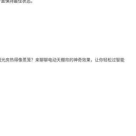
一直保持最佳状态。
阳光房热得像蒸笼？来聊聊电动天棚帘的神奇效果，让你轻松过智能