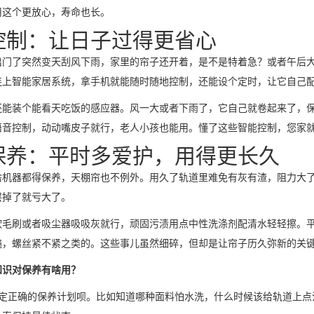
用这个更放心，寿命也长。
控制：让日子过得更省心
出门了突然变天刮风下雨，家里的帘子还开着，是不是特着急？或者午后
连上智能家居系统，拿手机就能随时随地控制，还能设个定时，让它自己
还能装个能看天吃饭的感应器。风一大或者下雨了，它自己就卷起来了，
语音控制，动动嘴皮子就行，老人小孩也能用。懂了这些智能控制，您家
保养：平时多爱护，用得更长久
啥机器都得保养，天棚帘也不例外。用久了轨道里难免有灰有渣，阻力大
层掉了就亏大了。
软毛刷或者吸尘器吸吸灰就行，顽固污渍用点中性洗涤剂配清水轻轻擦。
遍，螺丝紧不紧之类的。这些事儿虽然细碎，但却是让帘子历久弥新的关
知识对保养有啥用？
定正确的保养计划呗。比如知道哪种面料怕水洗，什么时候该给轨道上点