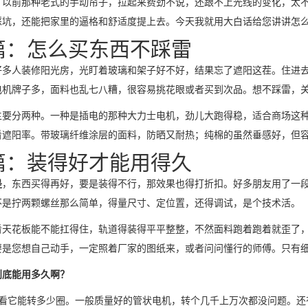
。以前那种老式的手动帘子，拉起来费劲不说，还跟不上光线的变化，太
踩坑，还能把家里的逼格和舒适度提上去。今天我就用大白话给您讲讲怎
篇：怎么买东西不踩雷
好多人装修阳光房，光盯着玻璃和架子好不好，结果忘了遮阳这茬。住进
电机牌子多，面料也乱七八糟，很容易挑花眼或者买到次品。想不踩雷，
主要分两种。一种是插电的那种大力士电机，劲儿大跑得稳，适合商场这
看遮阳率。带玻璃纤维涂层的面料，防晒又耐热；纯棉的虽然垂感好，但
篇：装得好才能用得久
是
，东西买得再好，要是装得不行，那效果也得打折扣。好多朋友用了一
不是拧两颗螺丝那么简单，得量尺寸、定位置，还得调试，是个技术活。
看天花板能不能扛得住，轨道得装得平平整整，不然面料跑着跑着就歪了
要是您想自己动手，一定照着厂家的图纸来，或者问问懂行的师傅。只有
到底能用多久啊？
看它能转多少圈。一般质量好的管状电机，转个几千上万次都没问题。还有