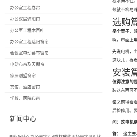
根本待不住
办公室工程卷帘
候就不容易
办公双层遮阳帘
选购
办公室工程木百叶
举个栗子
，
啊。市面上
办公室工程遮阳窗帘
先说电机，
会议室电动幕布窗帘
这块儿，得
电动布帘及天棚帘
安装
家居别墅窗帘
值得注意的
宾馆、酒店窗帘
装这东西可
学校、医院布帘
装之前得看
后检修用。
新闻中心
问：这电机
答：
这主要
弯轨配什么办公窗帘？4类材质使用场景实测对比