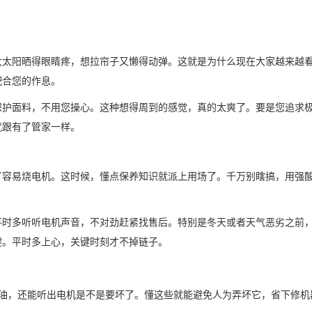
大太阳晒得眼睛疼，想拉帘子又懒得动弹。这就是为什么现在大家越来越
配合您的作息。
保护面料，不用您操心。这种想得周到的感觉，真的太爽了。要是您追求
就跟有了管家一样。
了容易烧电机。这时候，懂点保养知识就派上用场了。千万别瞎搞，用强
平时多听听电机声音，不对劲赶紧找售后。特别是冬天或者天气恶劣之前
键。平时多上心，关键时刻才不掉链子。
油，还能听出电机是不是要坏了。懂这些就能避免人为弄坏它，省下修机