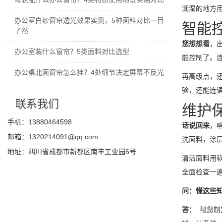
潮湿的地方
办公室白纱窗帘透光效果实测，5种面料对比一目
智能
了然
您想想看
，
办公室装什么窗帘？5类面料对比选型
能控制了。
办公桌北面窗帘怎么挂？4处细节决定屏幕不反光
再高级点，
验，还能连
联系我们
维护
手机：13880464598
话说回来
，
邮箱：1320214091@qq.com
洗面料，涂
地址：四川省成都市新都区南丰工业园6号
清洁面料用
全面检查一
问：懂这些
答：
帮您制