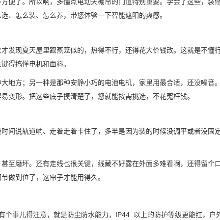
不方便了。所以啊，多懂点电动天棚帘的门道特别重要。学会了这些，装
么选、怎么装、怎么养，带您体验一下智能遮阳的爽感。
去才发现夏天屋里跟蒸笼似的，热得不行，还得花大价钱改。这就是不懂
关键得搞懂电机和面料。
种大地方；另一种是那种安静小巧的电池电机，家里用最合适，还没噪音
容易变形。把这些底子摸清楚了，您就能按需挑选，不花冤枉钱。
段时间说轨道响、走着走着卡住了，多半是因为装的时候没调平或者没固
，甚至磨坏。还有走线也很关键，线藏不好露在外面多难看啊，还得留个
细节做到位了，这帘子才能用得久。
个事儿得注意，就是防尘防水能力，IP44 以上的防护等级更能扛，户