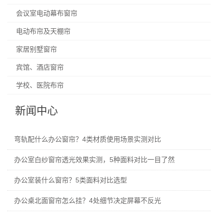
会议室电动幕布窗帘
电动布帘及天棚帘
家居别墅窗帘
宾馆、酒店窗帘
学校、医院布帘
新闻中心
弯轨配什么办公窗帘？4类材质使用场景实测对比
办公室白纱窗帘透光效果实测，5种面料对比一目了然
办公室装什么窗帘？5类面料对比选型
办公桌北面窗帘怎么挂？4处细节决定屏幕不反光