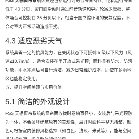
FSS 天棚窗帘系统优点
还包括运行时的低噪音特性。电机运行噪音
低于 40 分贝，窗帘面滑动时通过静音轨道和导向轮减少摩擦，整
体噪音可控制在 35 分贝以下，相当于图书馆环境的安静程度，不
会对室内正常活动造成干扰。
4.3 适应恶劣天气
系统具备一定的抗风能力，在关闭状态下可抵御 5 级以下风力（风
速≤10.7m/s），适合安装在半开放式采光顶；面料具有防水、防污
功能，雨水冲刷后可自行清洁，减少日常维护成本，即使在多雨地
区也能稳定使用。
五、提升空间美观与实用价值
5.1 简洁的外观设计
FSS 天棚窗帘系统的窗帘面收拢时卷轴直径小，安装后与采光顶融
为一体，不会破坏建筑原有的美观性；展开时面料平整无褶皱，颜
色可根据室内装修风格选择（如白色、浅灰、米黄等），能与空间