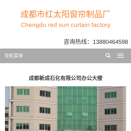
成都市红太阳窗帘制品厂
Chengdu red sun curtain factory
咨询热线：
13880464598
导航菜单
成都新成石化有限公司办公大楼