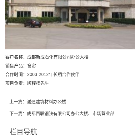
客户名称：成都新成石化有限公司办公大楼
销售产品：窗帘
合作时间：2003-2012年长期合作伙伴
项目负责：顺程杨先生
上一篇：
诚通建筑材料办公楼
下一篇：
成都西联钢铁有限公司办公大楼、市场营业部
栏目导航