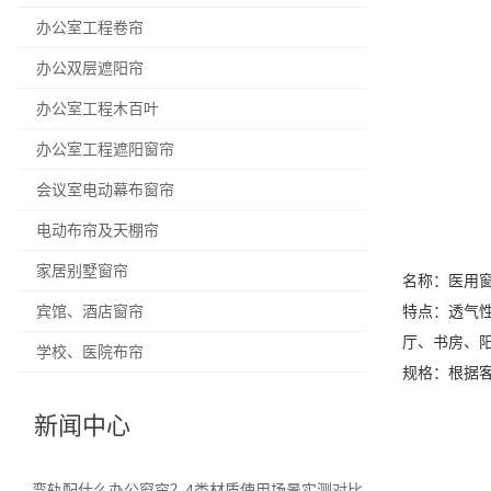
办公室工程卷帘
办公双层遮阳帘
办公室工程木百叶
办公室工程遮阳窗帘
会议室电动幕布窗帘
电动布帘及天棚帘
家居别墅窗帘
名称：医用
宾馆、酒店窗帘
特点：透气
厅、书房、
学校、医院布帘
规格：根据
新闻中心
弯轨配什么办公窗帘？4类材质使用场景实测对比