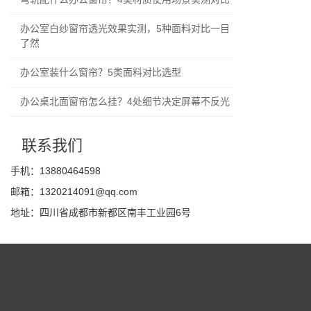
办公室白纱窗帘透光效果实测，5种面料对比一目
了然
办公室装什么窗帘？5类面料对比选型
办公桌北面窗帘怎么挂？4处细节决定屏幕不反光
联系我们
手机：13880464598
邮箱：1320214091@qq.com
地址：四川省成都市新都区南丰工业园6号