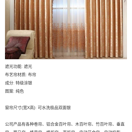
遮光功能: 遮光
布艺帘材质: 布帘
成分: 特级涂银
图案: 纯色
窗帘尺寸(宽X高): 可水洗极品双面银
公司产品有各种卷帘、铝合金百叶帘、木百叶帘、竹百叶帘、垂直