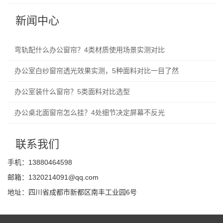
新闻中心
弯轨配什么办公窗帘？4类材质使用场景实测对比
办公室白纱窗帘透光效果实测，5种面料对比一目了然
办公室装什么窗帘？5类面料对比选型
办公桌北面窗帘怎么挂？4处细节决定屏幕不反光
联系我们
手机：13880464598
邮箱：1320214091@qq.com
地址：四川省成都市新都区南丰工业园6号