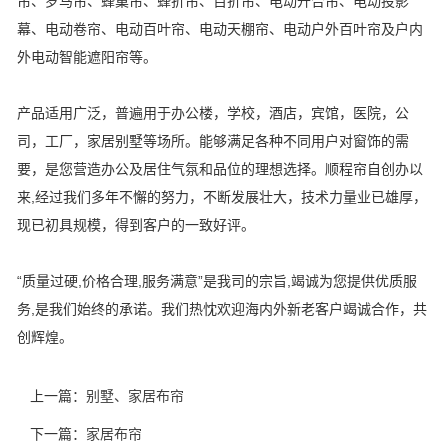
帘、罗马帘、蜂巢帘、蜂折帘、百折帘、电动开合帘、电动投影
幕、电动卷帘、电动百叶帘、电动天棚帘、电动户外百叶帘及户内
外电动智能遮阳帘等。
产品适用广泛，普遍用于办公楼，学校，酒店，宾馆，医院，公
司，工厂，家居别墅等场所。能够满足各种不同用户对窗饰的需
要，是您营造办公及居住气氛和品位的理想选择。顺程帘自创办以
来,经过我们多年不懈的努力，不断发展壮大，技术力量业已雄厚，
现已初具规模，得到客户的一致好评。
“质量过硬,价格合理,服务满意”是我司的宗旨,竭诚为您提供优质服
务,是我们始终的承诺。我们热忱欢迎海内外新老客户竭诚合作，共
创辉煌。
上一篇：
别墅、家居布帘
下一篇：
家居布帘