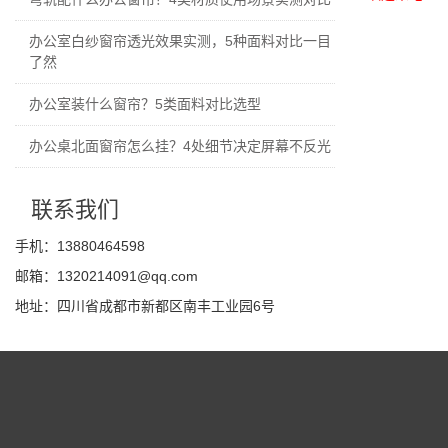
办公室白纱窗帘透光效果实测，5种面料对比一目
了然
办公室装什么窗帘？5类面料对比选型
办公桌北面窗帘怎么挂？4处细节决定屏幕不反光
联系我们
手机：13880464598
邮箱：1320214091@qq.com
地址：四川省成都市新都区南丰工业园6号