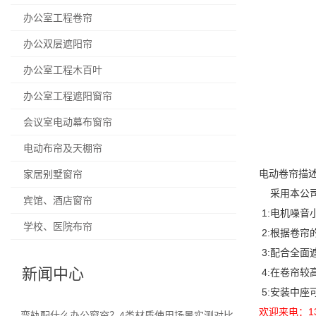
办公室工程卷帘
办公双层遮阳帘
办公室工程木百叶
办公室工程遮阳窗帘
会议室电动幕布窗帘
电动布帘及天棚帘
电动卷帘描
家居别墅窗帘
采用本公司
宾馆、酒店窗帘
1:电机噪
学校、医院布帘
2:根据卷帘
3:配合全
新闻中心
4:在卷帘较
5:安装中
欢迎来电：13
弯轨配什么办公窗帘？4类材质使用场景实测对比