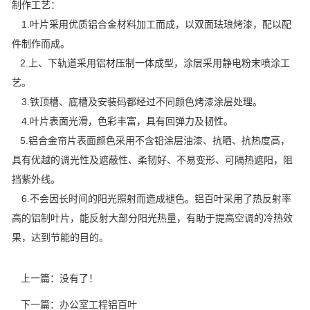
制作工艺：
1.叶片采用优质铝合金材料加工而成，以双面珐琅烤漆，配以配
件制作而成。
2.上、下轨道采用铝材压制一体成型，涂层采用静电粉末喷涂工
艺。
3.铁顶槽、底槽及安装码都经过不同颜色烤漆涂层处理。
4.叶片表面光滑，色彩丰富，具有回弹力及韧性。
5.铝合金帘片表面颜色采用不含铅涂层油漆、抗晒、抗热度高，
具有优越的调光性及遮蔽性、柔韧好、不易变形、可隔热遮阳，阻
挡紫外线。
6.不会因长时间的阳光照射而造成褪色。铝百叶采用了热反射率
高的铝制叶片，能反射大部分阳光热量，有助于提高空调的冷热效
果，达到节能的目的。
上一篇：没有了！
下一篇：
办公室工程铝百叶